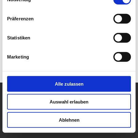
Präferenzen
Statistiken
Presse
Kontakt
Impressum
Datenschutz
Marketing
Alle zulassen
©
2026
Raiffeisen Waren-Zentrale Rhein-Main AG.
Auswahl erlauben
All rights reserved. Powered by
concludis
.
Ablehnen