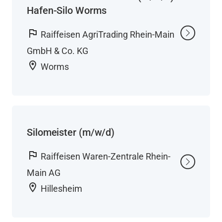
Hafen-Silo Worms
flag
Raiffeisen AgriTrading Rhein-Main
GmbH & Co. KG
location_on
Worms
Silomeister (m/w/d)
flag
Raiffeisen Waren-Zentrale Rhein-
Main AG
location_on
Hillesheim