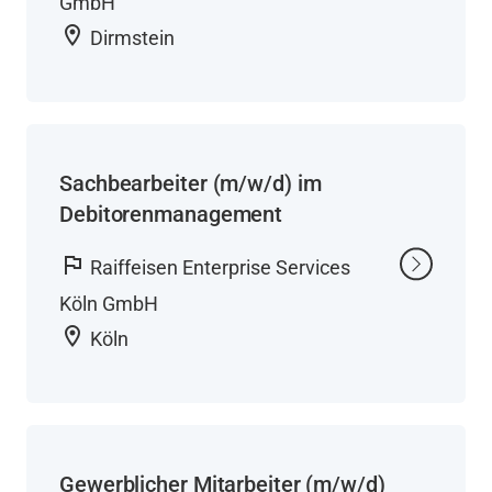
GmbH
location_on
Dirmstein
Sachbearbeiter (m/w/d) im
Debitorenmanagement
flag
Raiffeisen Enterprise Services
Köln GmbH
location_on
Köln
Gewerblicher Mitarbeiter (m/w/d)