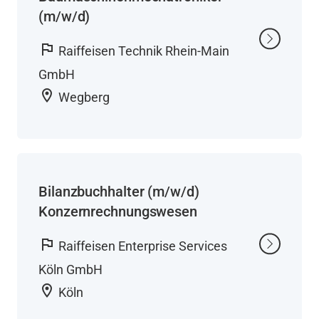
(m/w/d)
flag
Raiffeisen Technik Rhein-Main
GmbH
location_on
Wegberg
Bilanzbuchhalter (m/w/d)
Konzernrechnungswesen
flag
Raiffeisen Enterprise Services
Köln GmbH
location_on
Köln