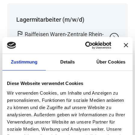
Lagermitarbeiter (m/w/d)
flag
Raiffeisen Waren-Zentrale Rhein-
Main AG
location_on
Worms
Zustimmung
Details
Über Cookies
Diese Webseite verwendet Cookies
Energie Mitarbeiter (m/w/d)
Wir verwenden Cookies, um Inhalte und Anzeigen zu
personalisieren, Funktionen für soziale Medien anbieten
Vertrieb & Disposition
zu können und die Zugriffe auf unsere Website zu
analysieren. Außerdem geben wir Informationen zu Ihrer
flag
Raiffeisen Energie Köln GmbH
Verwendung unserer Website an unsere Partner für
location_on
Föhren
soziale Medien, Werbung und Analysen weiter. Unsere